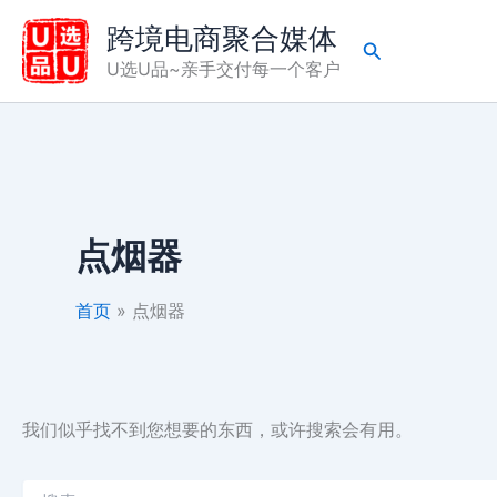
跳
跨境电商聚合媒体
至
搜
U选U品~亲手交付每一个客户
内
索
容
点烟器
首页
点烟器
我们似乎找不到您想要的东西，或许搜索会有用。
搜