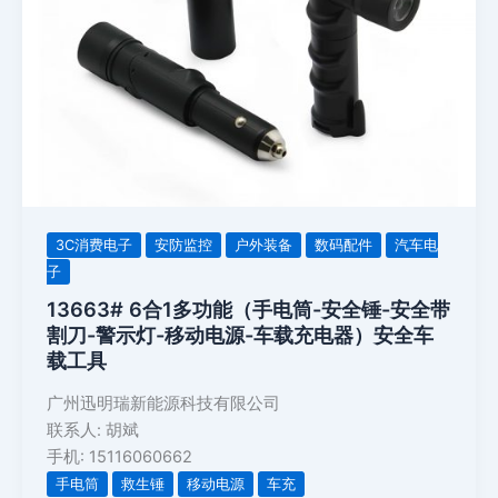
3C消费电子
安防监控
户外装备
数码配件
汽车电
子
13663# 6合1多功能（手电筒-安全锤-安全带
割刀-警示灯-移动电源-车载充电器）安全车
载工具
广州迅明瑞新能源科技有限公司
联系人: 胡斌
手机: 15116060662
手电筒
救生锤
移动电源
车充