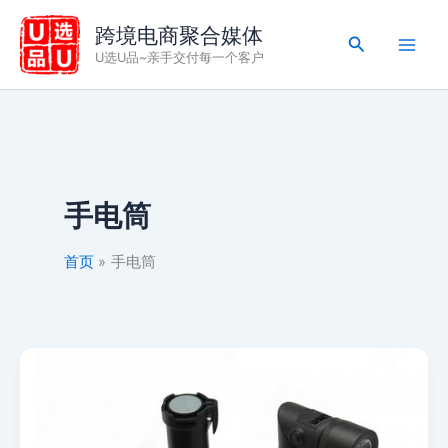
跳
跨境电商聚合媒体
至
搜
U选U品~亲手交付每一个客户
内
索
容
手电筒
首页
手电筒